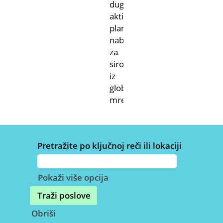
dugoročnih
aktivnosti
planiranja
nabavke
za
sirovine
iz
globalne
mreže.
Pretražite po ključnoj reči ili lokaciji
Pokaži više opcija
Obriši