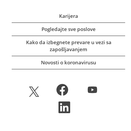
Karijera
Pogledajte sve poslove
Kako da izbegnete prevare u vezi sa
zapošljavanjem
Novosti o koronavirusu
O
O
O
t
t
t
v
v
v
a
a
O
a
r
r
t
r
a
a
v
a
s
s
a
s
e
e
r
e
u
u
a
u
n
n