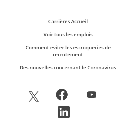
Carrières Accueil
Voir tous les emplois
Comment eviter les escroqueries de
recrutement
Des nouvelles concernant le Coronavirus
S
S
S
’
’
’
o
o
o
u
u
S
u
v
v
’
v
r
r
o
r
e
e
u
e
d
d
v
d
a
a