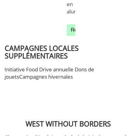
en
aluminium.
Rechercher des postes au Br
CAMPAGNES LOCALES
SUPPLÉMENTAIRES
Initiative Food Drive annuelle Dons de
jouetsCampagnes hivernales
WEST WITHOUT BORDERS