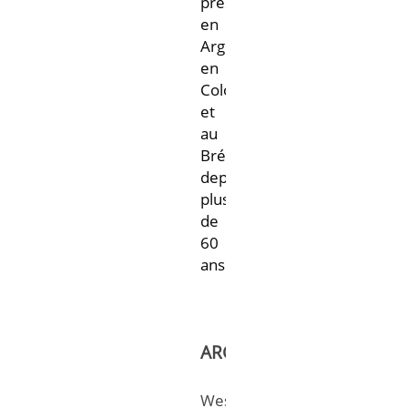
présente
en
Argentine,
en
Colombie
et
au
Brésil
depuis
plus
de
60
ans.
ARGENTINE
West