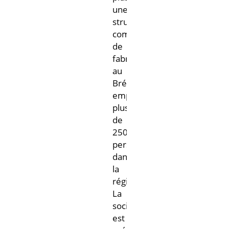
une
structure
commerciale/usine
de
Amérique
fabrication
du Sud
au
Brésil,
employant
plus
de
250
personnes
dans
la
région.
La
société
est