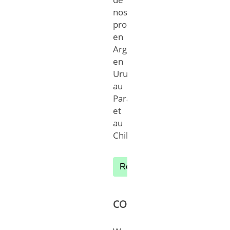
nos
produits
en
Argentine,
en
Uruguay,
au
Paraguay
et
au
Chili.
Rechercher des postes en A
COLOMBIA