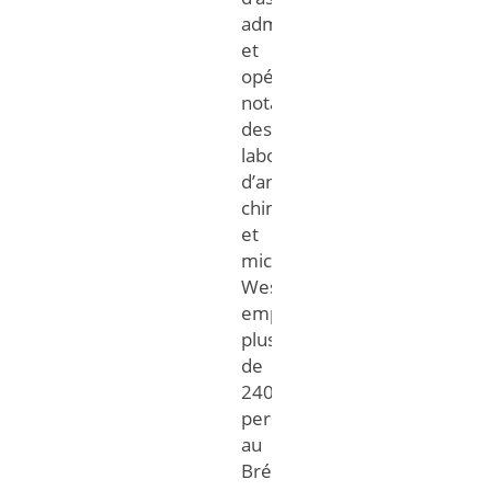
administrative
et
opérationnelle,
notamment
des
laboratoires
d’analyses
chimiques
et
microbiologiques.
West
emploie
plus
de
240
personnes
au
Brésil,