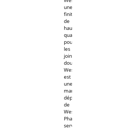
Westar®,
une
finition
de
haute
qualité
pour
les
joints
doublés.
Westar®
est
une
marque
déposée
de
West
Pharmaceutical
services,