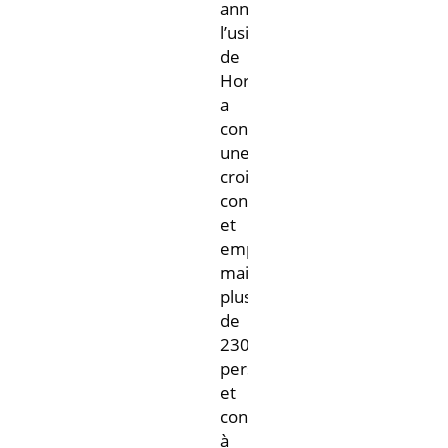
années,
l’usine
de
Horsens
a
connu
une
croissance
continue
et
emploie
maintenant
plus
de
230
personnes
et
continue
à