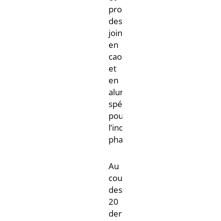
produit
des
joints
en
caoutchouc
et
en
aluminium
spécialisés
pour
l’industrie
pharmaceutique.
Au
cours
des
20
dernières