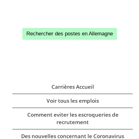
Le site de
Stolberg est
d’environ
12 000 m2,
Rechercher des postes en Allemagne
avec six salles
blanches. Il est
spécialisé dans
la fabrication de
joints
métalliques,
Carrières Accueil
plastiques et
mixtes
Voir tous les emplois
hautement
automatisés,
Comment eviter les escroqueries de
ainsi que dans
recrutement
le moulage et
l’assemblage
Des nouvelles concernant le Coronavirus