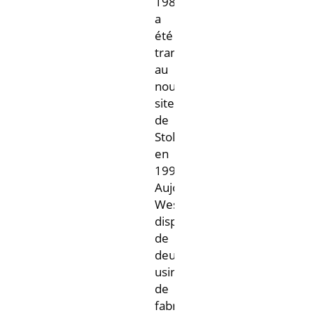
1982
a
été
transférée
au
nouveau
site
de
Stolberg
en
1990.
Aujourd’hui’hui,
West
dispose
de
deux
usines
de
fabrication