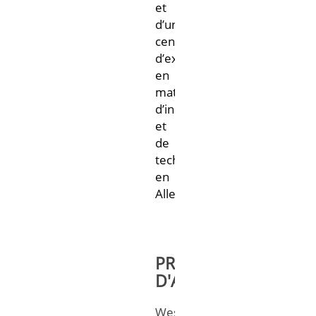
et
d’un
centre
d’excellence
en
matière
d’innovation
et
de
technologie
en
Allemagne.
PROGRAMMES
D'APPRENTISSAGE
West