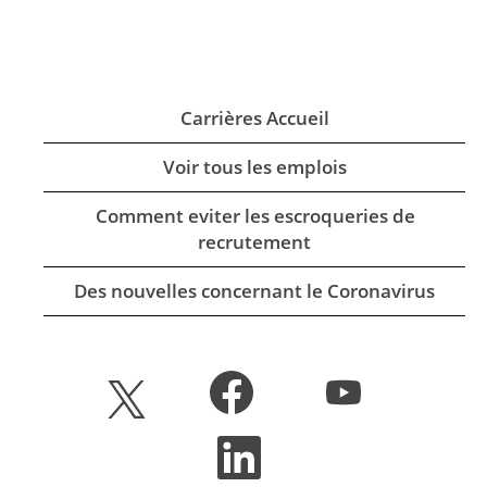
Carrières Accueil
Voir tous les emplois
Comment eviter les escroqueries de
recrutement
Des nouvelles concernant le Coronavirus
S
S
S
’
’
’
o
o
o
u
u
S
u
v
v
’
v
r
r
o
r
e
e