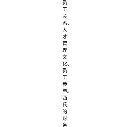
员
工
关
系、
人
才
管
理
文
化、
员
工
参
与。
西
氏
的
财
务