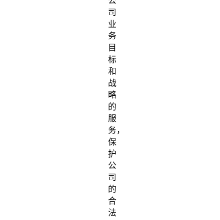
公
司
业
务
目
标
和
战
略
的
服
务，
保
护
公
司
的
合
法