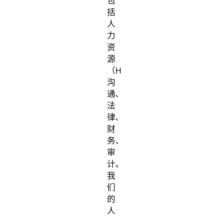
包
括
人
力
资
源
（HR）、
沟
通、
法
律、
财
务、
审
计。
我
们
的
人