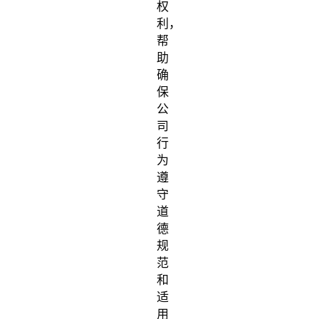
权
利，
帮
助
确
保
公
司
行
为
遵
守
道
德
规
范
和
适
用