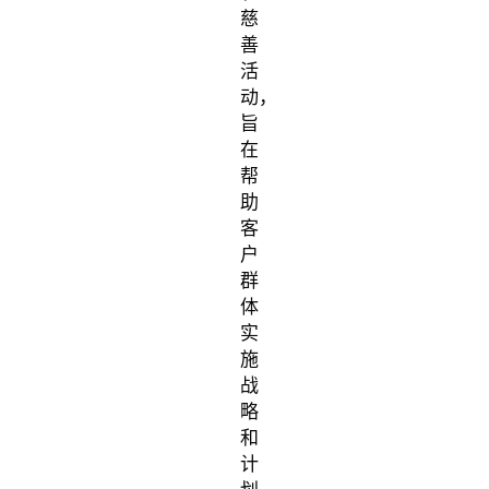
慈
善
活
动，
旨
在
帮
助
客
户
群
体
实
施
战
略
和
计