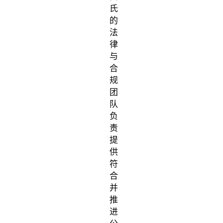
氏
的
法
律
与
合
规
团
队
负
责
提
供
符
合
并
推
进