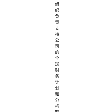
组
织
负
责
支
持
公
司
的
全
球
财
务
计
划
和
分
析