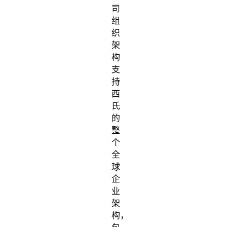
司
组
织
架
构
支
持
西
氏
的
整
个
全
球
企
业
架
构，