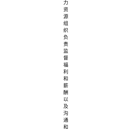
力
资
源
组
织
负
责
监
督
福
利
和
薪
酬
以
及
沟
通
和