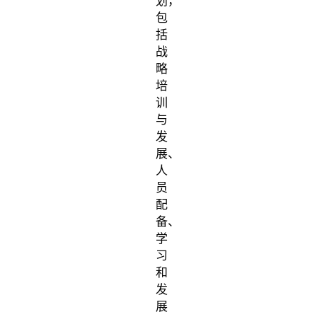
划，
包
括
战
略
培
训
与
发
展、
人
员
配
备、
学
习
和
发
展