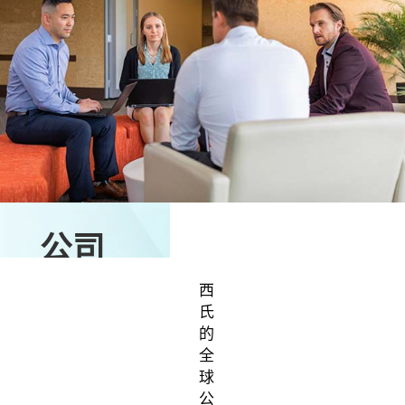
公司
西
氏
的
全
球
公