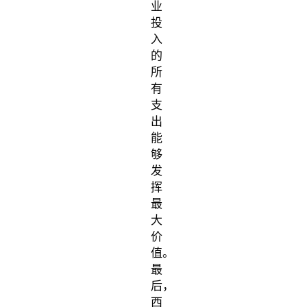
业
投
入
的
所
有
支
出
能
够
发
挥
最
大
价
值。
最
后，
西