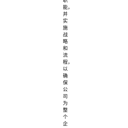
职
能，
并
实
施
战
略
和
流
程，
以
确
保
公
司
为
整
个
企