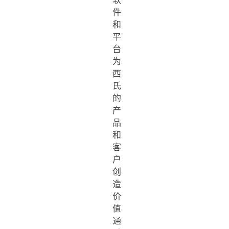
软
件
和
平
台
为
西
氏
的
产
品
和
客
户
创
造
价
值
通