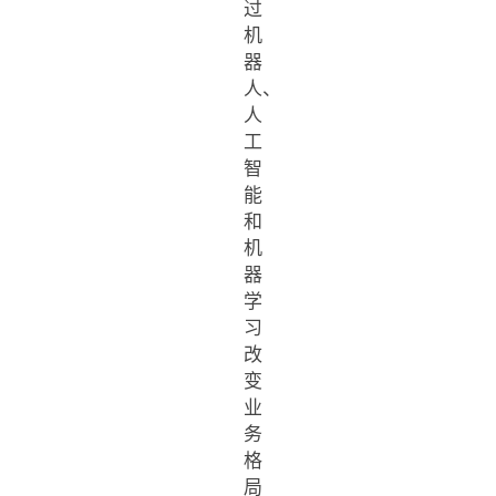
过
机
器
人、
人
工
智
能
和
机
器
学
习
改
变
业
务
格
局