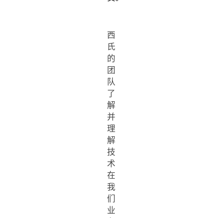
西
氏
的
团
队
了
解
并
理
解
技
术
在
我
们
业