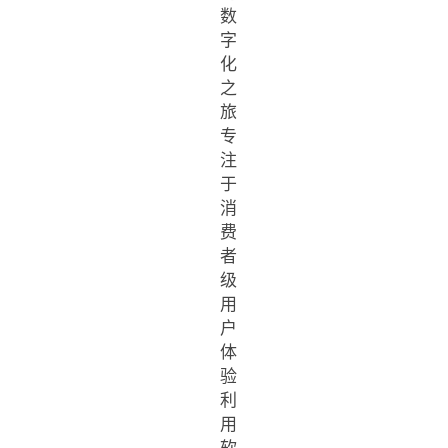
数
字
化
之
旅
专
注
于
消
费
者
级
用
户
体
验
利
用