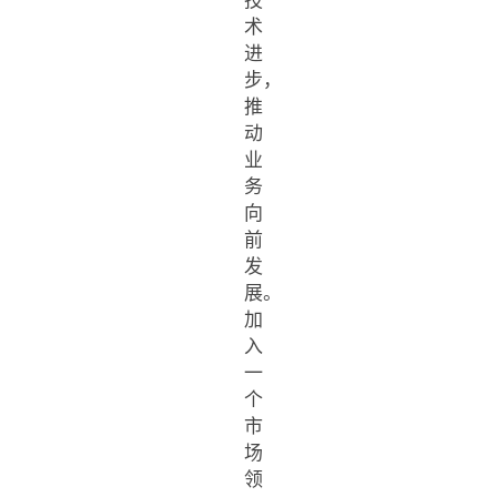
技
术
进
步，
推
动
业
务
向
前
发
展。
加
入
一
个
市
场
领