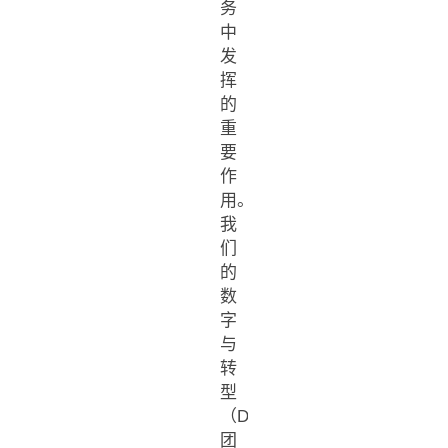
务
中
发
挥
的
重
要
作
用。
我
们
的
数
字
与
转
型
（D&T）
团