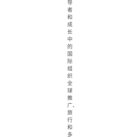
导
者
和
成
长
中
的
国
际
组
织
全
球
推
广、
旅
行
和
多