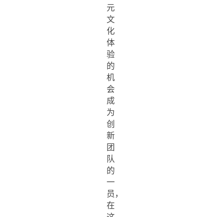
元
文
化
体
验
的
机
会
成
为
创
新
团
队
的
一
员，
在