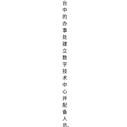
台
中
的
办
事
处
建
立
数
字
技
术
中
心
并
配
备
人
员。