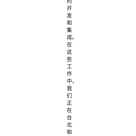
的
开
发
和
集
成。
在
这
些
工
作
中，
我
们
正
在
台
北
和