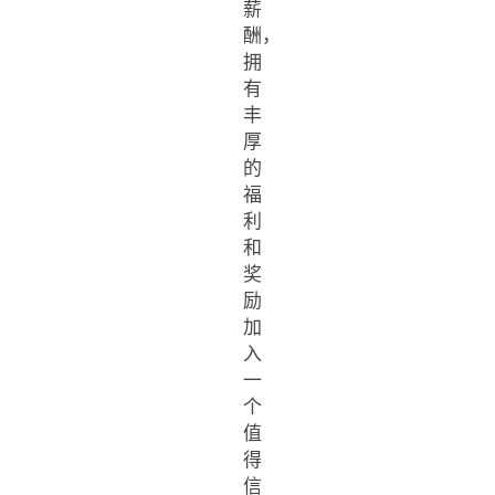
薪
酬，
拥
有
丰
厚
的
福
利
和
奖
励
加
入
一
个
值
得
信