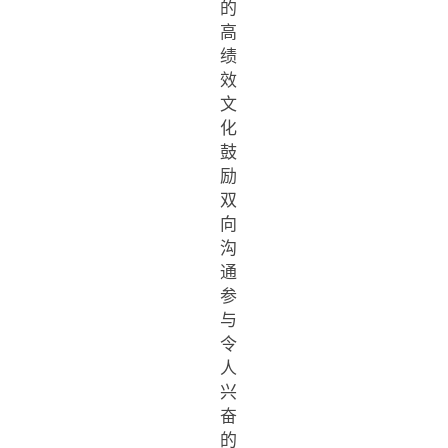
的
高
绩
效
文
化
鼓
励
双
向
沟
通
参
与
令
人
兴
奋
的