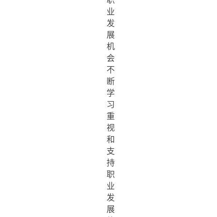
职
业
发
展
机
会
不
断
学
习
重
视
和
支
持
职
业
发
展