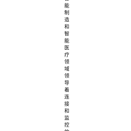
能
制
造
和
智
能
台湾地
医
疗
区
领
域
领
导
着
连
接
和
监
控