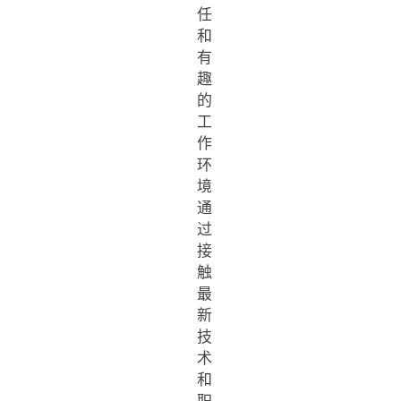
任
和
有
趣
的
工
作
环
境
通
过
接
触
最
新
技
术
和