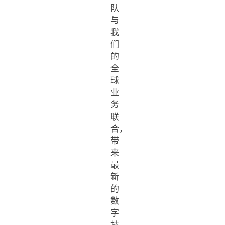
队
与
我
们
的
全
球
业
务
联
合，
带
来
最
新
的
数
字