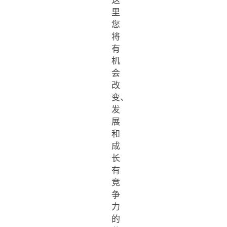
这
里
您
将
有
机
会
改
变、
发
展
和
成
长
有
竞
争
力
的