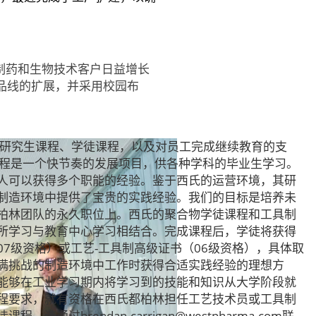
制药和生物技术客户日益增长
产品线的扩展，并采用校园布
了研究生课程、学徒课程，以及对员工完成继续教育的支
课程是一个快节奏的发展项目，供各种学科的毕业生学习。
人可以获得多个职能的经验。鉴于西氏的运营环境，其研
制造环境中提供了宝贵的实践经验。我们的目标是培养未
柏林团队的永久职位上。西氏的聚合物学徒课程和工具制
所学习与教育中心学习相结合。完成课程后，学徒将获得
7级资格）或工艺-工具制高级证书（06级资格），具体取
满挑战的制造环境中工作时获得合适实践经验的理想方
能够在工业学习期内将学习到的技能和知识从大学阶段就
程要求，就有资格在西氏都柏林担任工艺技术员或工具制
通过brendan.carrigan@westpharma.com联