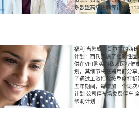
系欧盟高级招聘专员Brendan C
福利 当您成为爱尔兰的西
计划：西氏实施了强制性固
供在VHI购买的私人医疗
划，其细节将在聘用前分享。
了通过工资扣除按季度打折
五年期间，每增加一个班次/
计划 公司停车场免费停车 
帮助计划