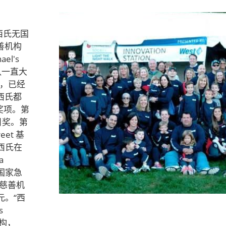
西氏无国
善机构
el's
团队一直大
里，已经
，西氏都
奖项。第
目奖。第
et 基
西氏在
a
用国家急
的慈善机
元。“西
s
机构，