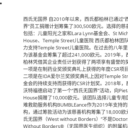
西氏无国界 自2010年以来，西氏都柏林已通过“
界”员工捐赠计划筹集了300,500欧元。选择的慈
包括：儿童阳光之家和Lara Lynn基金会、St Micha
House、Temple Street儿童医院 西氏都柏林
力支持Temple Street儿童医院。在过去的八年
为该基金会筹集了超过241,000欧元。2019年
柏林凭借其企业责任计划获得了两项享有盛誉的
一项是在制药业奖颁奖典礼上获得的年度CSR项
二项是在IDA爱尔兰奖颁奖典礼上因对Temple Stre
金会的持续支持而获得的CSR计划奖。2018年，
沃特福德启动了第一个“西氏无国界”活动，向Piet
House捐赠了10,000欧元。该团队选择儿童专
难救助服务机构BUMBLEance作为2019年支持
构，通过筹款活动为该慈善机构筹集了18,000欧
氏无国界（West without Borders）”不是Doctor
Without Borders®（无国界医生组织）的附属