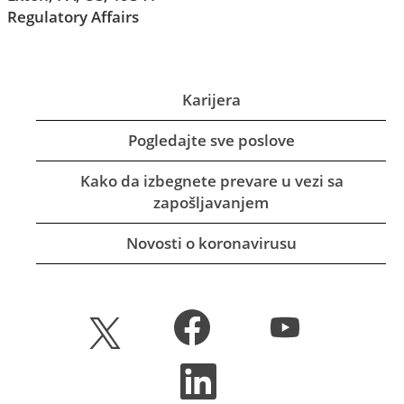
Regulatory Affairs
Karijera
Pogledajte sve poslove
Kako da izbegnete prevare u vezi sa
zapošljavanjem
Novosti o koronavirusu
O
O
O
t
t
t
v
v
v
a
a
O
a
r
r
t
r
a
a
v
a