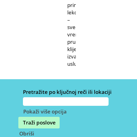
primenu
lekova
–
sve
vreme
pružajući
klijentima
izvanrednu
uslugu.
Pretražite po ključnoj reči ili lokaciji
Pokaži više opcija
Obriši