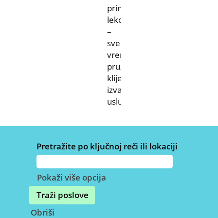
primenu
lekova
–
sve
vreme
pružajući
klijentima
izvanrednu
uslugu.
Pretražite po ključnoj reči ili lokaciji
Pokaži više opcija
Obriši