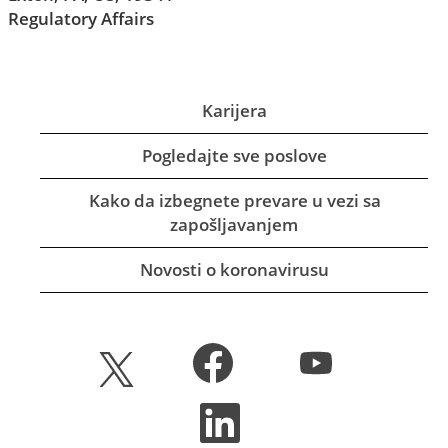
Regulatory Affairs
Karijera
Pogledajte sve poslove
Kako da izbegnete prevare u vezi sa
zapošljavanjem
Novosti o koronavirusu
O
O
O
t
t
t
v
v
v
a
a
O
a
r
r
t
r
a
a
v
a