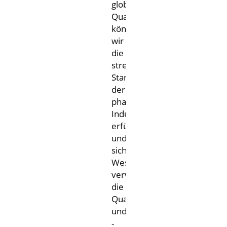
globalen
Qualitätssicherungsprogram
können
wir
die
strengen
Standards
der
pharmazeutischen
Industrie
erfüllen
und
sicherstellen.
West
verwaltet
die
Qualitätssysteme
und
-