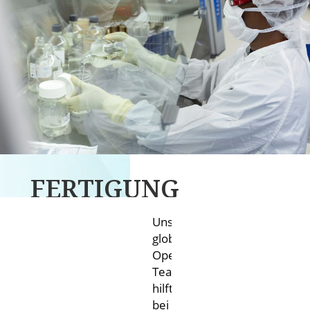
FERTIGUNG
UND
Unser
QUALITÄT
globales
Operations-
Team
hilft
bei