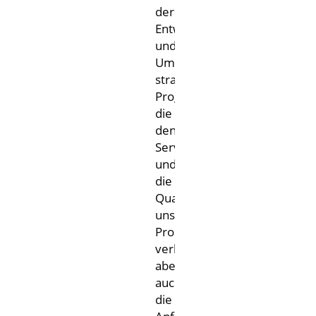
der
Entwicklung
und
Umsetzung
strategischer
Programme,
die
den
Service
und
die
Qualität
unserer
Produkte
verbessern,
aber
auch
die