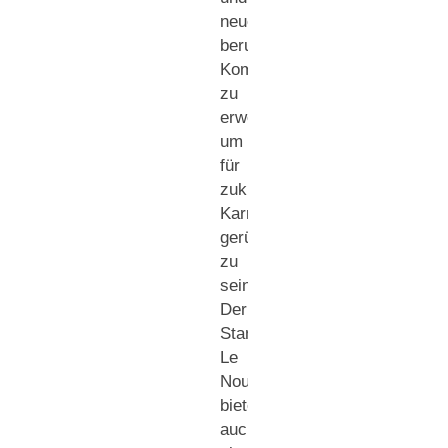
neue
berufsbezogene
Kompetenzen
zu
erwerben,
um
für
zukünftige
Karrierechancen
gerüstet
zu
sein.
Der
Standort
Le
Nouvion
bietet
auch