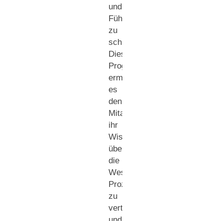
und
Führungskräfte
zu
schulen.
Dieses
Programm
ermöglicht
es
den
Mitarbeitern,
ihr
Wissen
über
die
West-
Prozesse
zu
vertiefen
und