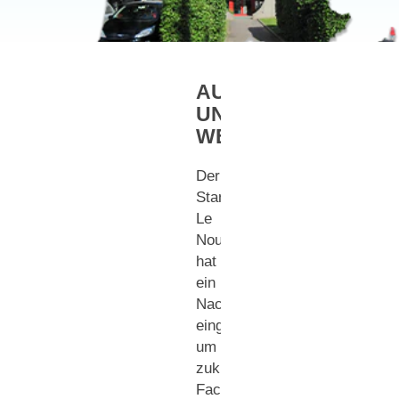
AUSBILDUNG
UND
WEITERENTWICKL
Der
Standort
Le
Nouvion
Frankreich
hat
ein
Nachwuchsprogramm
eingeführt,
um
zukünftige
Fach-