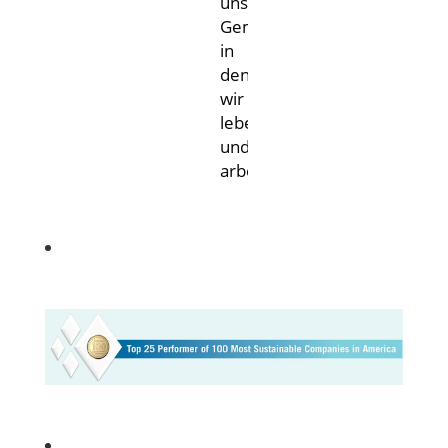
unserer
Gemeinschaft,
in
denen
wir
leben
und
arbeiten.