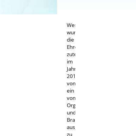
West
wurde
West-
die
Ehre
Auszeichnungen
zuteil,
im
Jahr
2019
von
ein Reihe
von
Organisationen
und
Branchenverbänden
ausgezeichnet
zu