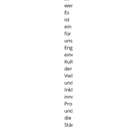
werden.
Es
ist
ein Beweis
für
unser
Engagement,
einer
Kultur
der
Vielfalt
und
Inklusion,
innovative
Produkte
und
die
Stärkung