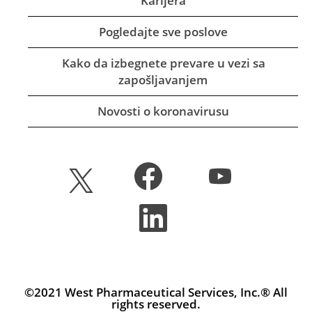
Karijera
Pogledajte sve poslove
Kako da izbegnete prevare u vezi sa
zapošljavanjem
Novosti o koronavirusu
O
O
O
t
t
t
v
v
v
a
a
O
a
r
r
t
r
a
a
v
a
s
s
a
s
e
e
r
e
u
u
a
u
n
n
s
n
o
o
e
©2021 West Pharmaceutical Services, Inc.® All
o
v
v
u
v
rights reserved.
o
o