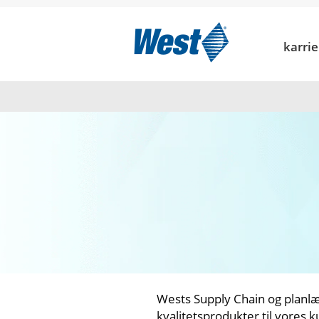
LOGISTIK
OG
PLANLÆGNING
LOGISTIK OG
karri
PLANLÆGNING
Wests Supply Chain og planlæ
kvalitetsprodukter til vores ku