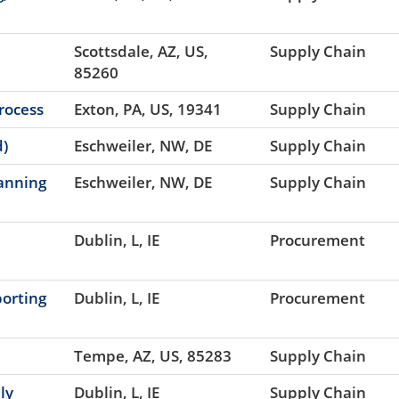
Scottsdale, AZ, US,
Supply Chain
85260
Process
Exton, PA, US, 19341
Supply Chain
d)
Eschweiler, NW, DE
Supply Chain
lanning
Eschweiler, NW, DE
Supply Chain
Dublin, L, IE
Procurement
porting
Dublin, L, IE
Procurement
Tempe, AZ, US, 85283
Supply Chain
ly
Dublin, L, IE
Supply Chain