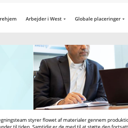
erehjem
Arbejder i West
Globale placeringer
gningsteam styrer flowet af materialer gennem produktio
nder til tiden. Samtidig er de med til at støtte den fortsat