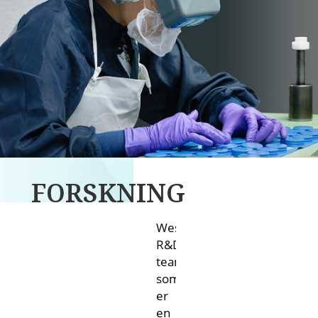
FORSKNING
OG
West's
UDVIKLING
R&D-
team,
som
er
en