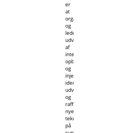
er
at
organisere
og
lede
udvikling
af
integrerede
opbevarings-
og
injektionsløsninger,
identificere,
udvikle
og
raffinere
nye
teknologier
på
sundhedsområdet,