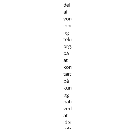
del
af
vores
innovation
og
teknologi-
organisation,fokuserer
på
at
komme
tættere
på
kunder
og
patienter
ved
at
identificere