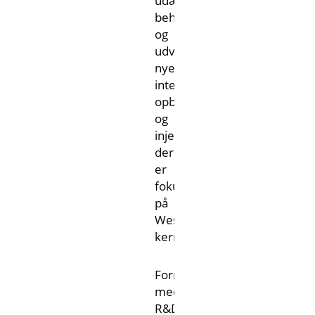
udækkede
behov
og
udvikle
nye
integrerede
opbevarings-
og
injektionsløsninger,
der
er
fokuseret
på
Wests
kernesegmenter.
Formålet
med
R&D