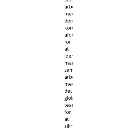
arbejde
med
den
kommercielle
afdeling
for
at
identificere
markedsmuligheder
samt
arbejde
med
det
globale
team
for
at
sikre