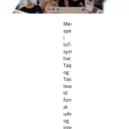
Med
speciale
i
IoT-
systemer
har
Taipei
og
Taichung-
teamet
til
formål
at
udvikle
og
integrere