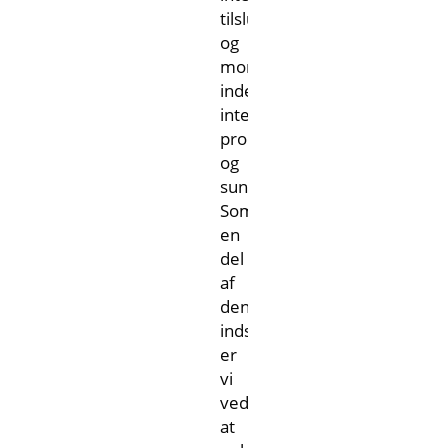
tilslutningsmuligheder
og
monitorering
indenfor
intelligent
produktion
Taiwan-
og
sundhedspleje.
området
Som
en
del
af
denne
indsats
er
vi
ved
at