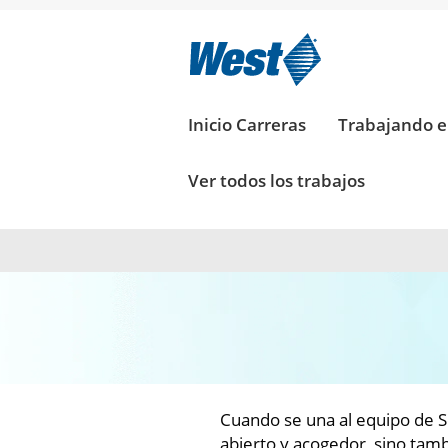
CIENTÍFICO
Y
LABORATORIO_MX
CIENTÍFICO Y
LABORATORIO
Inicio Carreras
Trabajando 
Ver todos los trabajos
Cuando se una al equipo de Se
abierto y acogedor, sino tamb