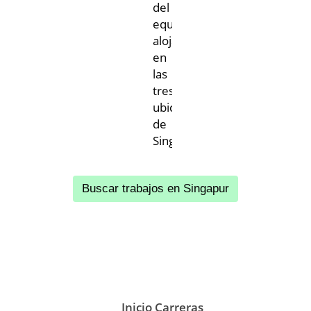
del
equipo
alojados
en
las
tres
ubicaciones
de
Singapur.
Buscar trabajos en Singapur
Inicio Carreras