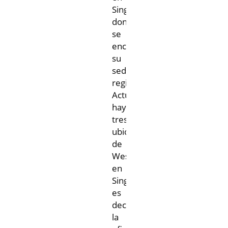
Singapur,
donde
se
encuentra
su
sede
regional.
Actualmente
hay
tres
ubicaciones
de
West
en
Singapur,
es
decir,
la