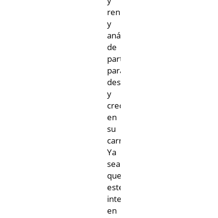
y
rendimiento,
y
análisis
de
partículas
para
desarrollar
y
crecer
en
su
carrera.
Ya
sea
que
esté
interesado
en