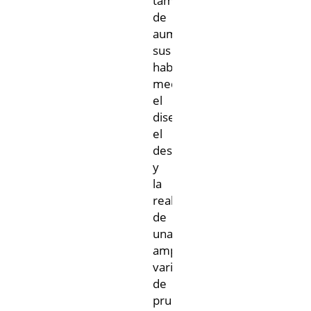
también
de
aumentar
sus
habilidades
mediante
el
diseño,
el
desarrollo
y
la
realización
de
una
amplia
variedad
de
pruebas