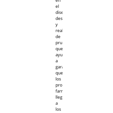
en
el
diseño,
desarrollo
y
realización
de
pruebas
que
ayuden
a
garantizar
que
los
productos
farmacológicos
lleguen
a
los