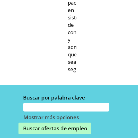
pacientes
en
sistemas
de
contención
y
administración
que
sean
seguros.
Buscar por palabra clave
Mostrar más opciones