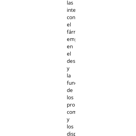
las
interacciones
con
el
fármaco/el
empaque,
en
el
desempeño
y
la
función
de
los
productos
combinados
y
los
dispositivos