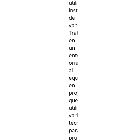
utilizando
instrumentos
de
vanguardia.
Trabajará
en
un
entorno
orientado
al
equipo,
en
proyectos
que
utilizan
varias
técnicas
para
pruebas