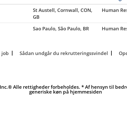
St Austell, Cornwall, CON,
Human Res
GB
Sao Paulo, São Paulo, BR
Human Res
e job
Sådan undgår du rekrutteringssvindel
Opd
nc.® Alle rettigheder forbeholdes. * Af hensyn til be
generiske køn på hjemmesiden