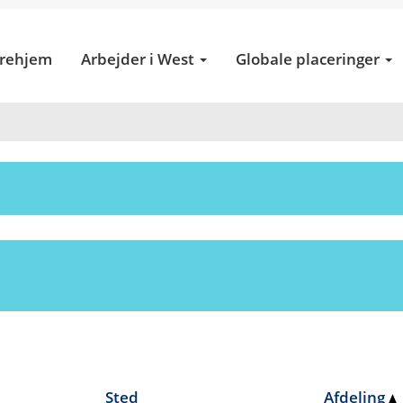
(aktuel
ervices
side)
erehjem
Arbejder i West
Globale placeringer
a".
stillinger, der matcher "
".
Argentina
p af West Pharmaceutical Services, er angivet nedenfor.
Sted
Afdeling