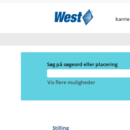
Start
|
i West Pharmaceutical S
karri
Søgeresultater for
"Argentin
Der er i øjeblikket ingen ledige 
De 2seneste job, der er slået o
Søg på søgeord eller placering
Vis flere muligheder
Stilling