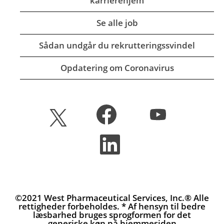
karrierehjem
Se alle job
Sådan undgår du rekrutteringssvindel
Opdatering om Coronavirus
Å
Å
Å
b
b
b
n
n
n
e
e
Å
e
r
r
b
r
i
i
n
i
e
e
e
e
n
n
r
n
n
n
i
n
y
y
e
y
f
f
n
©2021 West Pharmaceutical Services, Inc.® Alle
f
a
a
n
rettigheder forbeholdes. * Af hensyn til bedre
a
n
n
y
læsbarhed bruges sprogformen for det
n
e
e
f
generiske køn på hjemmesiden
e