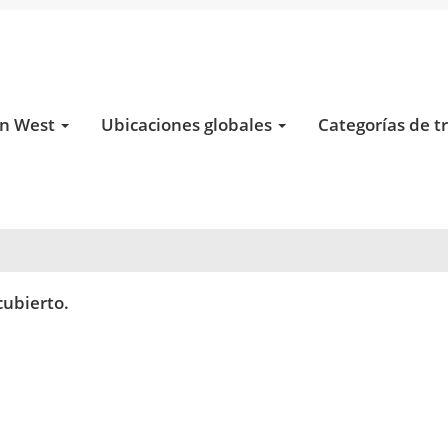
en West
Ubicaciones globales
Categorías de t
ibir una alerta:
cubierto.