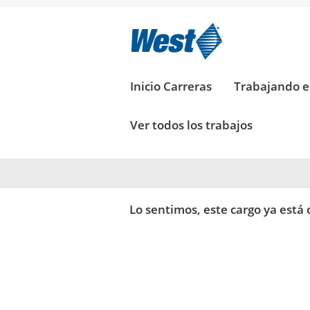
Buscar por palabra clave
Mostrar más opciones
Inicio Carreras
Trabajando 
Ver todos los trabajos
Seleccione la frecuencia (en días) para rec
Crear alerta
Lo sentimos, este cargo ya está 