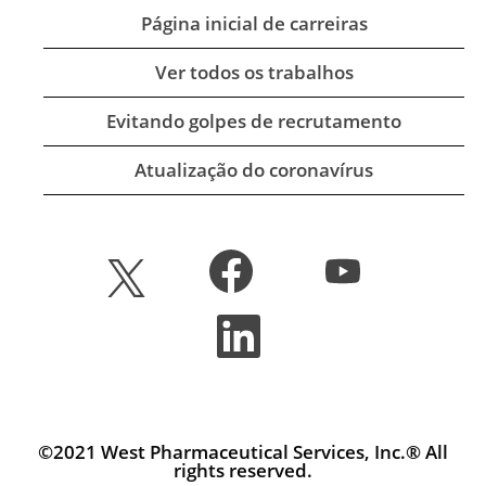
Página inicial de carreiras
Ver todos os trabalhos
Evitando golpes de recrutamento
Atualização do coronavírus
A
A
A
b
b
b
r
r
r
e
e
A
e
e
e
b
e
m
m
r
m
u
u
e
u
m
m
e
m
a
a
m
a
n
n
u
n
o
o
m
©2021 West Pharmaceutical Services, Inc.® All
o
v
v
a
v
rights reserved.
a
a
n