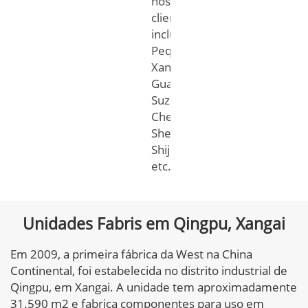
nossos
clientes,
incluindo
Pequim,
Xangai,
Guangzhou,
Suzhou,
Chengdu,
Shenyang,
Shijiazhuang
etc.
Unidades Fabris em Qingpu, Xangai
Em 2009, a primeira fábrica da West na China
Continental, foi estabelecida no distrito industrial de
Qingpu, em Xangai. A unidade tem aproximadamente
31.590 m2 e fabrica componentes para uso em