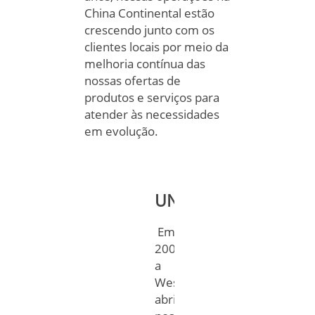
China Continental estão
crescendo junto com os
clientes locais por meio da
melhoria contínua das
nossas ofertas de
produtos e serviços para
atender às necessidades
em evolução.
UNIDADES
Em
2005,
a
West
abriu