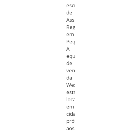
escritório
de
Assuntos
Regulatórios
em
Pequim.
A
equipe
de
vendas
da
West
está
localizada
em
cidades
próximas
aos