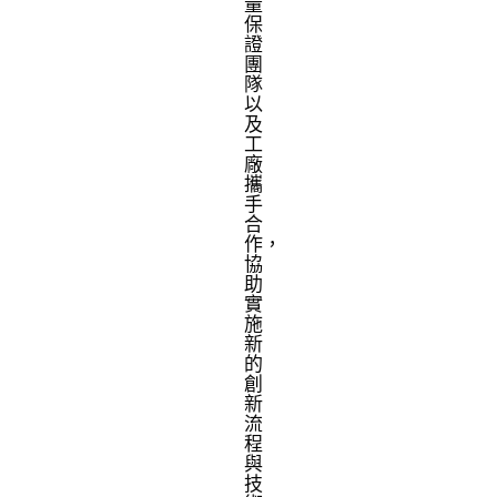
量
保
證
團
隊
以
及
工
廠
攜
手
合
作，
協
助
實
施
新
的
創
新
流
程
與
技