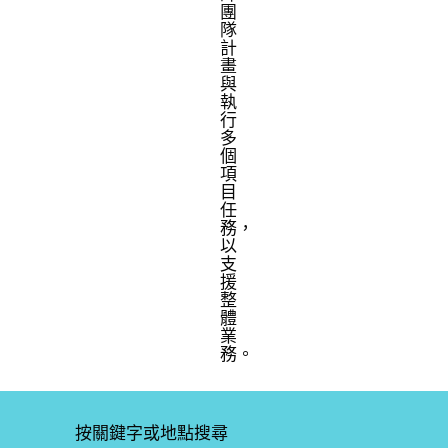
團
隊
計
畫
與
執
行
多
個
項
目
任
務，
以
支
援
整
體
業
務。
按關鍵字或地點搜尋