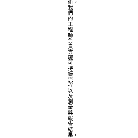
術。
我
們
的
工
程
師
負
責
實
施
可
持
續
流
程
以
及
測
量
與
報
告
結
果，