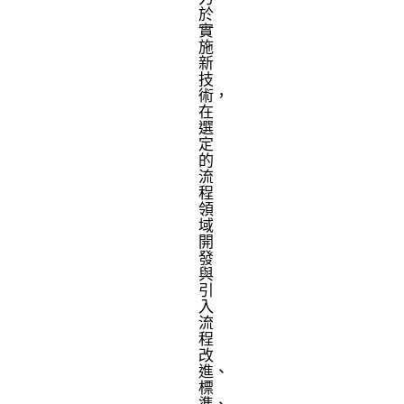
於
實
施
新
技
術，
在
選
定
的
流
程
領
域
開
發
與
引
入
流
程
改
進、
標
準、