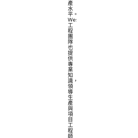
產
水
平。
West
工
程
團
隊
也
提
供
專
業
知
識，
領
導
生
產
與
項
目
工
程
師