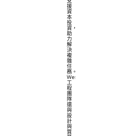
支
援
資
本
投
資，
助
力
解
決
複
雜
任
務。
West
工
程
團
隊
還
與
設
計
與
質