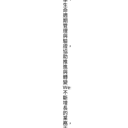
生
命
週
期
管
理
與
驗
證，
協
助
推
進
與
轉
變
West
不
斷
增
長
的
業
務，