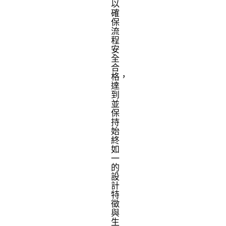
以
確
保
流
程
安
全
合
格，
達
到
並
保
持
始
終
如
一
的
設
計
特
徵
與
生