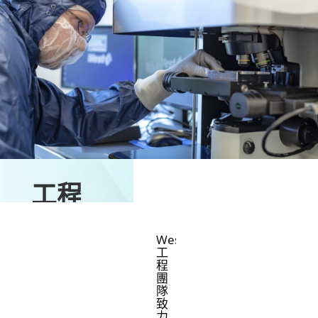
工程
West
工
程
團
隊
致
力