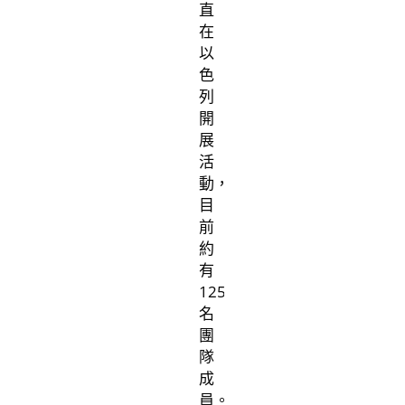
直
在
以
色
列
開
展
活
動，
目
前
約
有
125
名
團
隊
成
員。