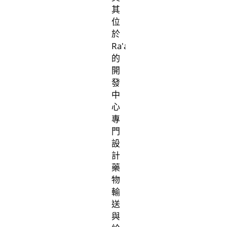
其
位
於
Ra'anana
的
開
發
中
心
專
門
設
計
藥
物
輸
送
與