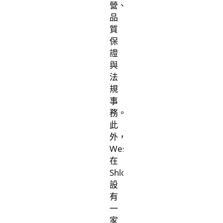
營、
品
質
保
證
與
法
規
事
務。
此
外，
West
在
Shlomi
設
有
一
家