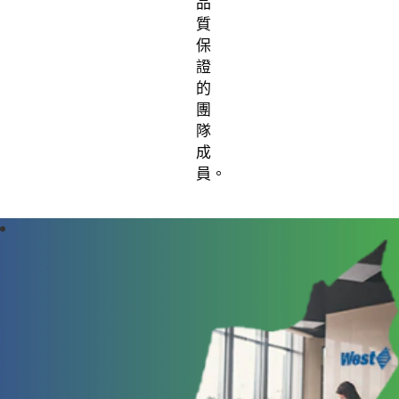
品
質
保
證
的
團
隊
成
員。