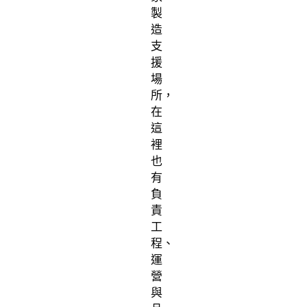
製
造
支
援
場
所，
在
這
裡
也
有
負
責
工
程、
運
營
與