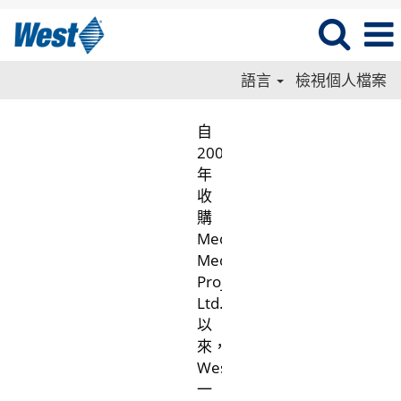
語言
檢視個人檔案
自
2005
年
收
購
Medimop
Medical
Projects
Ltd.
以
來，
West
一