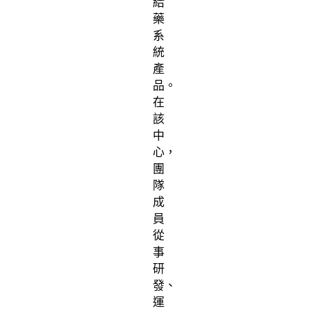
給
藥
系
統
產
品。
在
該
中
心，
團
隊
成
員
從
事
研
發、
運