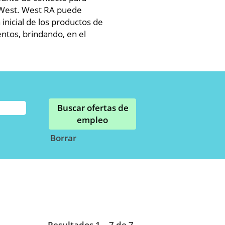
e West. West RA puede
inicial de los productos de
entos, brindando, en el
Borrar
Resultados
1 – 7
de
7