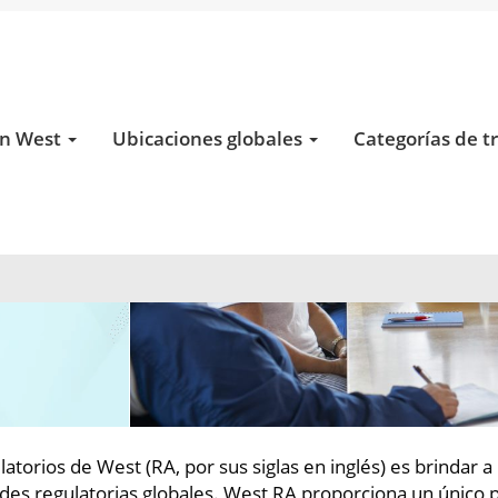
en West
Ubicaciones globales
Categorías de t
atorios de West (RA, por sus siglas en inglés) es brindar a 
ades regulatorias globales. West RA proporciona un único 