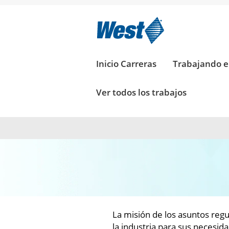
ASUNTOS
REGULATORIOS_MX
ASUNTOS REGULATORIOS
Inicio Carreras
Trabajando 
Ver todos los trabajos
La misión de los asuntos regul
la industria para sus necesid