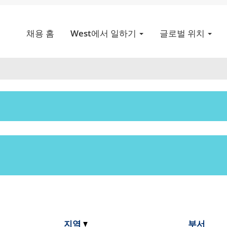
(현
ices의
재
채용 홈
West에서 일하기
글로벌 위치
페
헨티나".
이
지)
 없습니다. "
"
아르헨티나
 Services에서 게시한 가장 최근의 구인 직무 2개입니다.
지역
부서