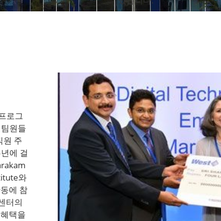
있습니다.
 프로그
 팀원들
직원 주
수년에 걸
tarakam
titute와
활동에 참
 센터의
 혜택을