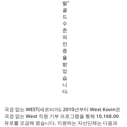
발"
골
드
수
준
의
인
증
을
받
았
습
니
다.
국경 없는 WEST(세르비아). 2010년부터 West Kovin은
국경 없는 West 직원 기부 프로그램을 통해 10,168.00
유로를 모금해 왔습니다. 지원하는 자선단체는 다음과