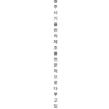
용
주
사
기
플
런
저
제
조
를
전
문
적
으
로
다
루
고
있