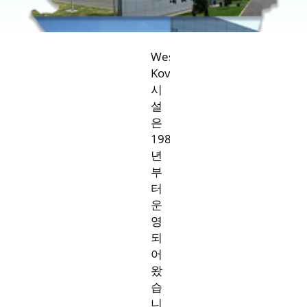
West
Kovin
시
설
은
1981
년
부
터
운
영
되
어
세르비
왔
아
습
니