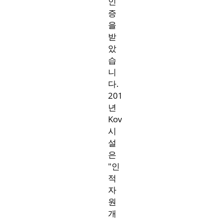
인
증
을
받
았
습
니
다.
2015
년
Kovin
시
설
은
"인
적
자
원
개