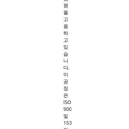
원
을
고
용
하
고
있
습
니
다.
이
공
장
은
ISO
9001
및
15378