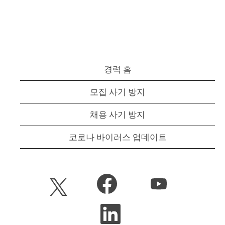
경력 홈
모집 사기 방지
채용 사기 방지
코로나 바이러스 업데이트
새
새
새
탭
탭
탭
에
에
에
서
서
새
서
열
열
탭
열
립
립
에
립