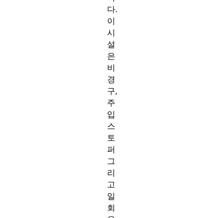
다.
이
시
설
은
비
경
구,
주
입
스
토
퍼
그
리
고
일
회