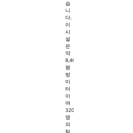
습
니
다.
이
시
설
은
약
8,400
평
방
미
터
이
며
320
명
의
팀