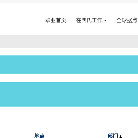
（当
 Services
前
职业首页
在西氏工作
全球据
页
面）
。
 Services最新发布的2个职位，供您参考。
地点
部门