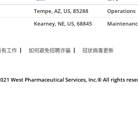
Tempe, AZ, US, 85288
Operations
Kearney, NE, US, 68845
Maintenanc
所有工作
如何避免招聘诈骗
冠状病毒更新
021 West Pharmaceutical Services, Inc.® All rights rese