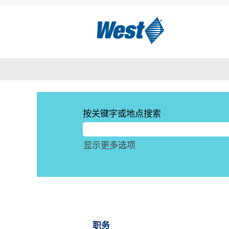
主页
|
位于 West Pharmaceutical
搜索结果：
"阿根廷".
当前没有符合 "
" 的空缺职位
阿根廷
以下是West Pharmaceutical
按关键字或地点搜索
显示更多选项
职务