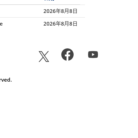
2026年8月8日
e
2026年8月8日
在
在
在
新
新
新
选
选
选
项
项
项
卡
卡
卡
中
中
rved.
中
打
打
打
开
开
开
。
。
。