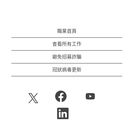
職業首頁
查看所有工作
避免招募詐騙
冠狀病毒更新
在
在
在
新
新
新
的
的
的
索
索
在
索
引
引
新
引
標
標
的
標
籤
籤
索
籤
中
中