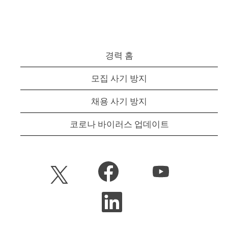
경력 홈
모집 사기 방지
채용 사기 방지
코로나 바이러스 업데이트
새
새
새
탭
탭
탭
에
에
에
서
서
새
서
열
열
탭
열
립
립
에
립
니
니
서
니
다
다