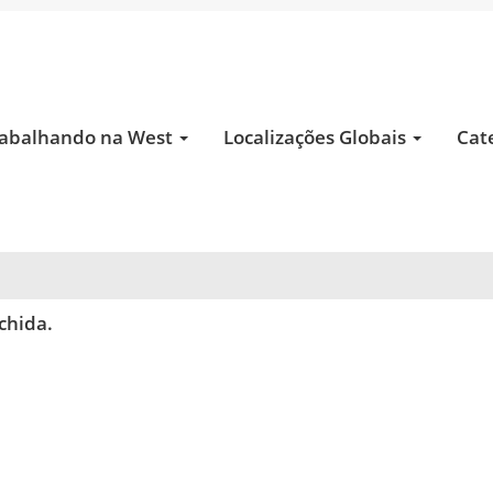
l
abalhando na West
Localizações Globais
Cat
imento de alertas:
chida.