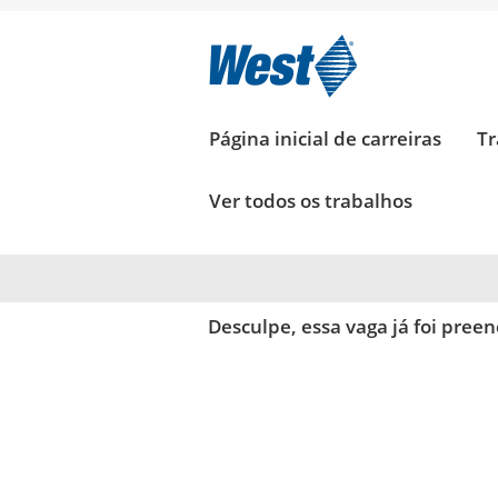
Pesquise por palavra-chave ou loca
Mostrar mais opções
Página inicial de carreiras
Tr
Ver todos os trabalhos
Selecione a frequência (em dias) de receb
Criar alerta
Desculpe, essa vaga já foi preen