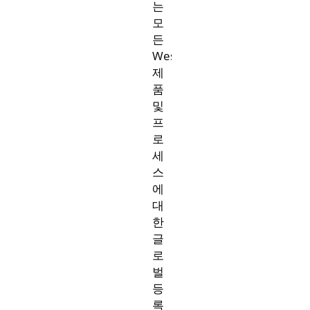
는
모
든
West
제
품
및
프
로
세
스
에
대
한
글
로
벌
등
록