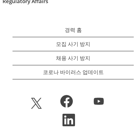
Regulatory Affairs
경력 홈
모집 사기 방지
채용 사기 방지
코로나 바이러스 업데이트
새
새
새
탭
탭
탭
에
에
에
서
서
새
서
열
열
탭
열
립
립
에
립
니
니
서
니
다
다
열
다
.
.