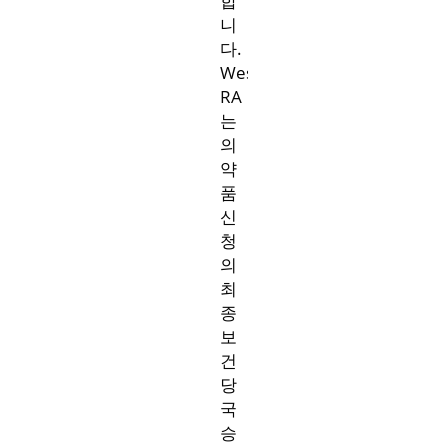
합
니
다.
West
RA
는
의
약
품
신
청
의
최
종
보
건
당
국
승