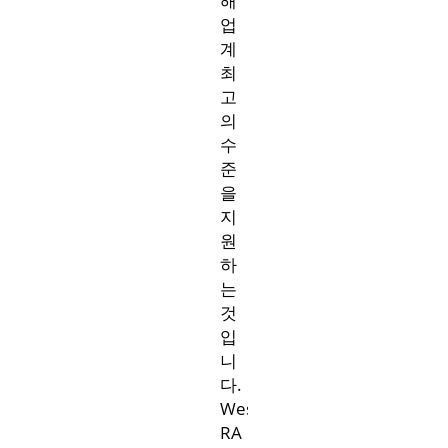
해
업
계
최
고
의
수
준
을
지
원
하
는
것
입
니
다.
West
RA