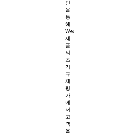
인
을
통
해
West
제
품
의
초
기
규
제
평
가
에
서
고
객
을