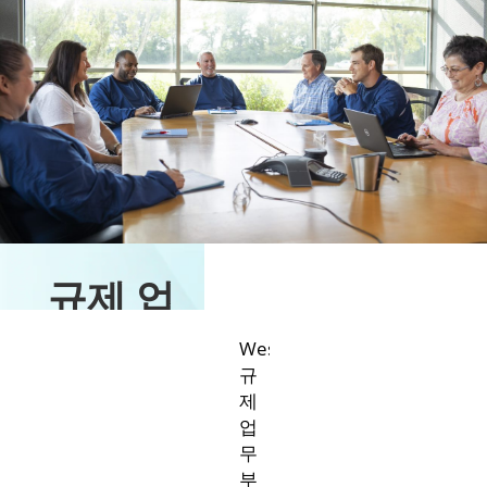
규제 업
무
West
규
제
업
무
부