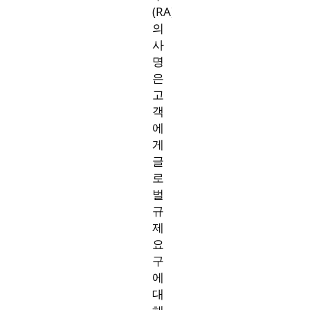
(RA)
의
사
명
은
고
객
에
게
글
로
벌
규
제
요
구
에
대