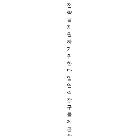
전
략
을
지
원
하
기
위
한
단
일
연
락
창
구
를
제
공