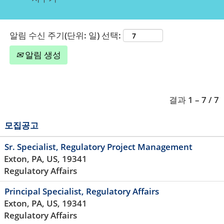
알림 수신 주기(단위: 일) 선택:
알림 생성
결과
1 – 7
/
7
모집공고
Sr. Specialist, Regulatory Project Management
Exton, PA, US, 19341
Regulatory Affairs
Principal Specialist, Regulatory Affairs
Exton, PA, US, 19341
Regulatory Affairs