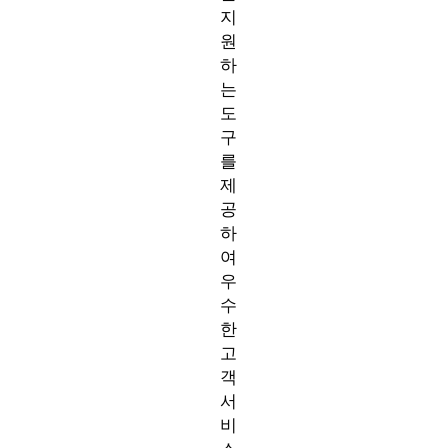
지
원
하
는
도
구
를
제
공
하
여
우
수
한
고
객
서
비