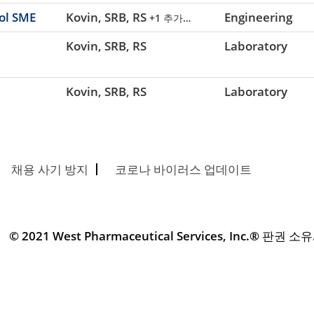
rol SME
Kovin, SRB, RS
Engineering
+1 추가…
Kovin, SRB, RS
Laboratory
Kovin, SRB, RS
Laboratory
채용 사기 방지
코로나 바이러스 업데이트
© 2021 West Pharmaceutical Services, Inc.® 판권 소유