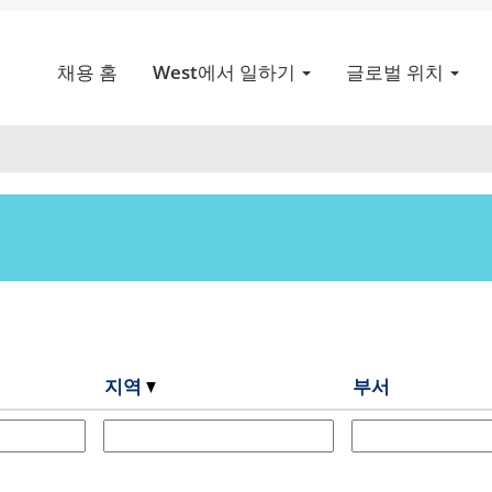
(현
ices의
재
채용 홈
West에서 일하기
글로벌 위치
페
비아".
이
지)
지역
부서