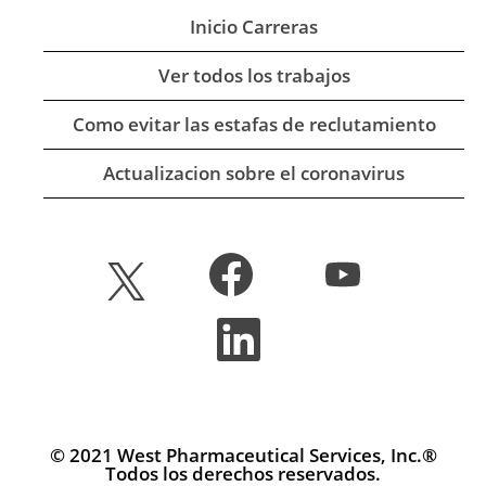
Inicio Carreras
Ver todos los trabajos
Como evitar las estafas de reclutamiento
Actualizacion sobre el coronavirus
S
S
S
e
e
e
a
a
a
b
b
S
b
r
r
e
r
e
e
a
e
e
e
b
e
n
n
r
n
u
u
e
u
n
n
e
n
a
a
n
© 2021 West Pharmaceutical Services, Inc.®
a
p
p
u
Todos los derechos reservados.
p
e
e