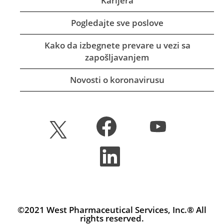
Karijera
Pogledajte sve poslove
Kako da izbegnete prevare u vezi sa
zapošljavanjem
Novosti o koronavirusu
O
O
O
t
t
t
v
v
v
a
a
O
a
r
r
t
r
a
a
v
a
s
s
a
s
e
e
r
e
u
u
a
u
n
n
s
n
o
o
e
©2021 West Pharmaceutical Services, Inc.® All
o
v
v
u
v
rights reserved.
o
o