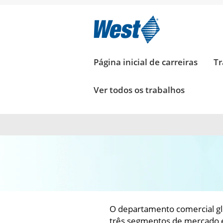
VENDAS
E
MARKETING_BR
VENDAS E MARKET
Página inicial de carreiras
Tr
Ver todos os trabalhos
O departamento comercial gl
três segmentos de mercado e 