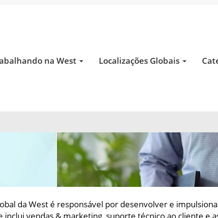
ING
abalhando na West
Localizações Globais
Cat
obal da West é responsável por desenvolver e impulsiona
inclui vendas & marketing, suporte técnico ao cliente e a