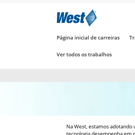
TECNOLOGIA
DA
INFORMAÇÃO
TECNOLOGIA DA INFORMAÇÃO
Página inicial de carreiras
Tr
Ver todos os trabalhos
Na West, estamos adotando u
tecnologia desempenha em no