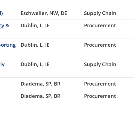
d)
Eschweiler, NW, DE
Supply Chain
gy &
Dublin, L, IE
Procurement
porting
Dublin, L, IE
Procurement
ly
Dublin, L, IE
Supply Chain
Diadema, SP, BR
Procurement
Diadema, SP, BR
Procurement