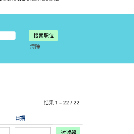
清除
结果
1 – 22
/
22
日期