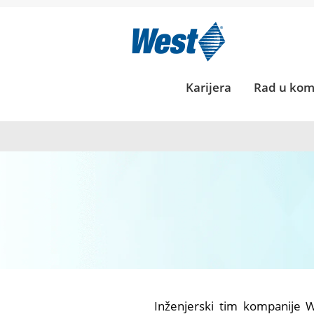
Engineering_RS
INŽENJERING
Karijera
Rad u kom
Inženjerski tim kompanije W