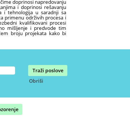
a, čime doprinosi napredovanju
anjima i doprinosi rešavanju
 i tehnologija u saradnji sa
 za primenu održivih procesa i
zbedni kvalifikovani procesi
čno mišljenje i predvode tim
ećem broju projekata kako bi
Obriši
ozorenje