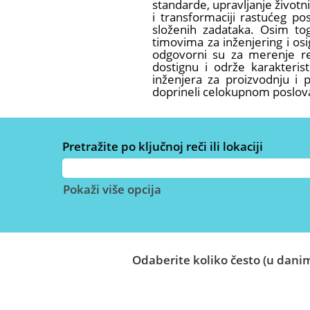
standarde, upravljanje životn
i transformaciji rastućeg p
složenih zadataka. Osim tog
timovima za inženjering i osi
odgovorni su za merenje rez
dostignu i održe karakteris
inženjera za proizvodnju i 
doprineli celokupnom poslov
Pretražite po ključnoj reči ili lokaciji
Pokaži više opcija
Odaberite koliko često (u danim