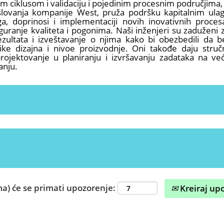
im ciklusom i validaciju i pojedinim procesnim područjim
oslovanja kompanije West, pruža podršku kapitalnim ulag
a, doprinosi i implementaciji novih inovativnih procesa
guranje kvaliteta i pogonima. Naši inženjeri su zaduženi
ultata i izveštavanje o njima kako bi obezbedili da be
tike dizajna i nivoe proizvodnje. Oni takođe daju stru
projektovanje u planiranju i izvršavanju zadataka na v
anju.
a) će se primati upozorenje:
Kreiraj up